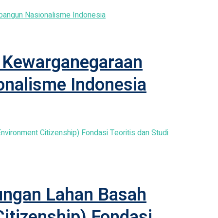
er Kewarganegaraan
nalisme Indonesia
ungan Lahan Basah
itizenship) Fondasi