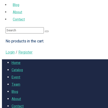
Blog
About
Contact
No products in the cart.
Login
/
Register
Home
Catalog
Event
Team
Blog
About
Contact