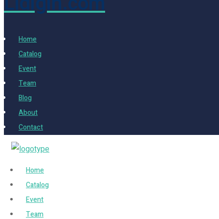
Lidigin.com
Home
Catalog
Event
Team
Blog
About
Contact
Home
Catalog
Event
Team