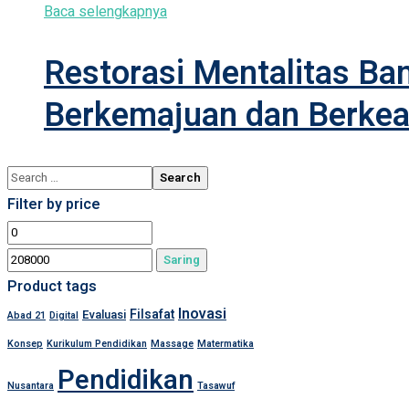
Baca selengkapnya
Restorasi Mentalitas B
Berkemajuan dan Berke
Filter by price
Harga
Harga
terendah
tertinggi
Saring
Product tags
Inovasi
Filsafat
Evaluasi
Abad 21
Digital
Konsep
Kurikulum Pendidikan
Massage
Matermatika
Pendidikan
Nusantara
Tasawuf