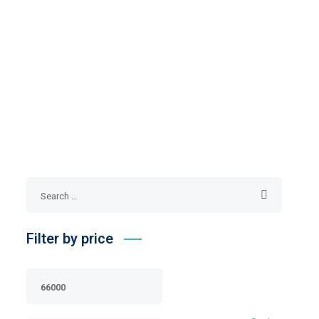
Modul Pembelajaran IPAS Kelas 5: Berbasis
Deep Learning dan Kurikulum Cinta
Rp
78.000
Filter by price